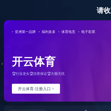
欢迎光临华体会·huatihui体育(china)官方网站-登录
华体会·huatihui
关于我们
产品中心
体育(china)官方
网站-登录入口