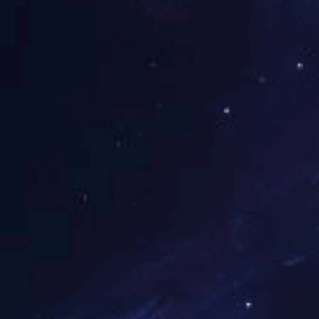
农药标签
全穿标签
相
UL标签
泡棉
其他
联系我们