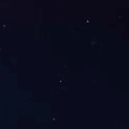
申请友情链接+
服务热线
18669887016
手机二维码