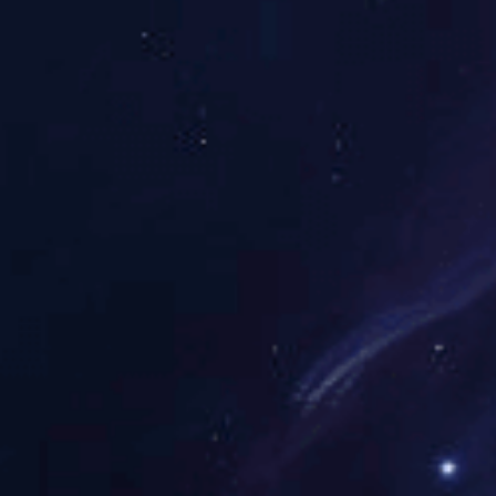
日化标签
食品标签
轮胎标签
药品标签
安 全警示标签
多层标签
空白标签