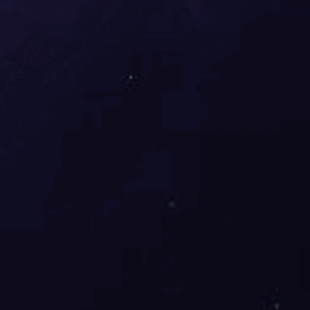
全自动模切记