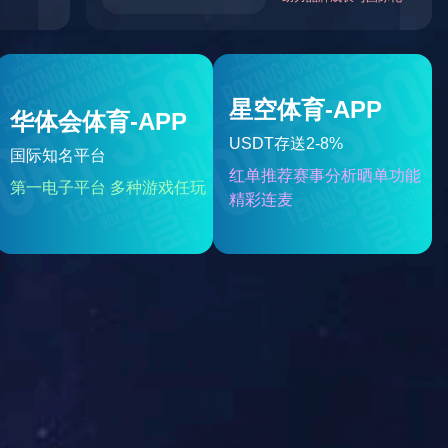
UATIHUI体育(CHINA)官方网站-登录入口
> 生产设备
刷机