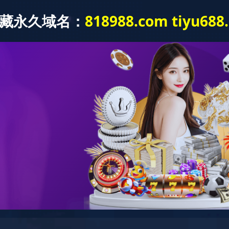
入口官网！
生产设备
新闻资讯
资质荣誉
联系我们